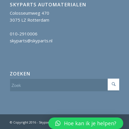
SKYPARTS AUTOMATERIALEN
Colosseumweg 470
3075 LZ Rotterdam
010-2910006
skyparts@skyparts.nl
ZOEKEN
Hoe kan ik je helpen?
© Copyright 2016 - Skyparts B.V. powered by Digital Scissors Marketing